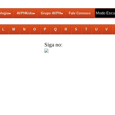
Modo Escu
ologia
AVPHKids
Grupo AVPH
Fale Conosco
L
M
N
O
P
Q
R
S
T
U
V
Siga no: