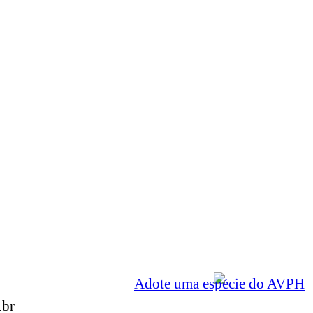
Adote uma espécie do AVPH
.br