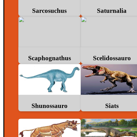
Sarcosuchus
Saturnalia
Scaphognathus
Scelidossauro
Shunossauro
Siats