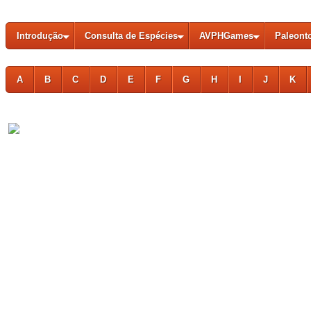
Introdução
Consulta de Espécies
AVPHGames
Paleont
A
B
C
D
E
F
G
H
I
J
K