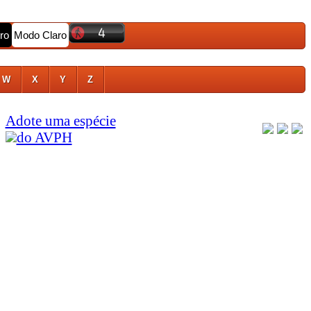
ro
Modo Claro
W
X
Y
Z
Adote uma espécie
do AVPH