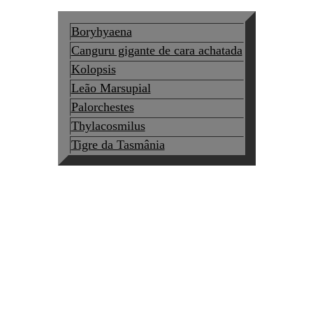
Boryhyaena
Canguru gigante de cara achatada
Kolopsis
Leão Marsupial
Palorchestes
Thylacosmilus
Tigre da Tasmânia