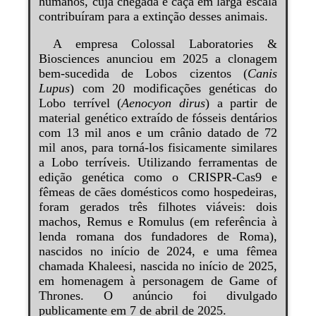
humanos, cuja chegada e caça em larga escala
contribuíram para a extinção desses animais.
A empresa Colossal Laboratories &
Biosciences anunciou em 2025 a clonagem
bem-sucedida de Lobos cizentos (
Canis
Lupus
) com 20 modificações genéticas do
Lobo terrível (
Aenocyon dirus
) a partir de
material genético extraído de fósseis dentários
com 13 mil anos e um crânio datado de 72
mil anos, para torná-los fisicamente similares
a Lobo terríveis. Utilizando ferramentas de
edição genética como o CRISPR-Cas9 e
fêmeas de cães domésticos como hospedeiras,
foram gerados três filhotes viáveis: dois
machos, Remus e Romulus (em referência à
lenda romana dos fundadores de Roma),
nascidos no início de 2024, e uma fêmea
chamada Khaleesi, nascida no início de 2025,
em homenagem à personagem de Game of
Thrones. O anúncio foi divulgado
publicamente em 7 de abril de 2025.