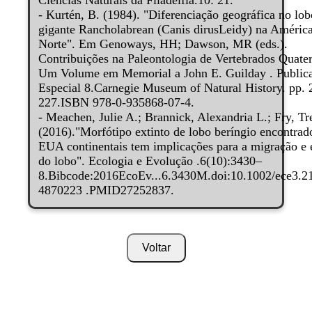
Ciências Naturais da Filadélfia.10: 21.
- Kurtén, B. (1984). "Diferenciação geográfica no lo
gigante Rancholabrean (Canis dirusLeidy) na Améric
Norte". Em Genoways, HH; Dawson, MR (eds.).
Contribuições na Paleontologia de Vertebrados Quater
Um Volume em Memorial a John E. Guilday . Public
Especial 8.Carnegie Museum of Natural History. pp.
227.ISBN 978-0-935868-07-4.
- Meachen, Julie A.; Brannick, Alexandria L.; Fry, Tre
(2016)."Morfótipo extinto de lobo beríngio encontrad
EUA continentais tem implicações para a migração e
do lobo". Ecologia e Evolução .6(10):3430–
8.Bibcode:2016EcoEv...6.3430M.doi:10.1002/ece3.
4870223 .PMID27252837.
Voltar