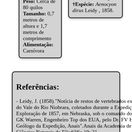
Peso:
Cerca de
†Espécie:
Aenocyon
80 quilos
dirus
Leidy , 1858.
Tamanho:
0,7
metros de
altura e 1,7
metros de
comprimento
Alimentação:
Carnívora
Referências:
- Leidy, J. (1858)."Notícia de restos de vertebrados ex
do Vale do Rio Niobrara, coletados durante a Expedi
Exploração de 1857, em Nebraska, sob o comando do
GK Warren, Engenheiro Top dos EUA, pelo Dr. FV 
Geólogo da Expedição, Anais".Anais da Academia de