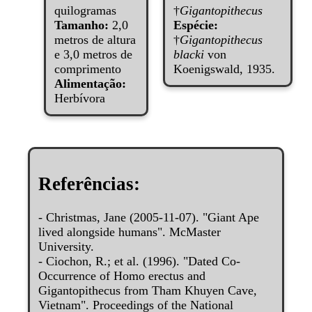
quilogramas
†
Gigantopithecus
Tamanho:
2,0
Espécie:
metros de altura
†
Gigantopithecus
e 3,0 metros de
blacki
von
comprimento
Koenigswald, 1935.
Alimentação:
Herbívora
Referências:
- Christmas, Jane (2005-11-07). "Giant Ape
lived alongside humans". McMaster
University.
- Ciochon, R.; et al. (1996). "Dated Co-
Occurrence of Homo erectus and
Gigantopithecus from Tham Khuyen Cave,
Vietnam". Proceedings of the National