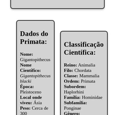
Dados do
Primata:
Classificação
Científica:
Nome:
Gigantopithecus
Nome
Reino:
Animalia
Científico:
Filo:
Chordata
Gigantopithecus
Classe:
Mammalia
blacki
Ordem:
Primata
Época:
Subordem:
Pleistoceno
Haplorhini
Local onde
Família:
Hominidae
viveu:
Ásia
Subfamília:
Peso:
Cerca de
Ponginae
300
Gênero: