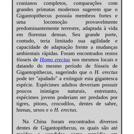
cranianos completos, comparações com
grandes primatas modernos sugerem que o
Gigantopithecus possuía membros fortes e
uma locomoção provavelmente
predominantemente terrestre, adaptada à vida
em florestas densas. Seu grande porte,
contudo, teria limitado sua agilidade e
capacidade de adaptação frente a mudanças
ambientais rápidas. Foram encontrados restos
fósseis de
Homo erectus
nos mesmos locais e
datando do mesmo período de fósseis de
Gigantopithecus, sugerindo que o
H. erectus
pode ter "ajudado" a extinguir esta gigantesca
espécie. Espécimes adultos deveriam possuir
poucos inimigos naturais, entretanto,
espécimes jovens poderiam ser predados por
tigres, pitons, crocodilos, dentes de sabre,
hienas, ursos e o
H. erectus
.
Na China foram encontrados diversos
dentes de Gigantopithecus, os quais são até
moídos e vendidos como remédio em