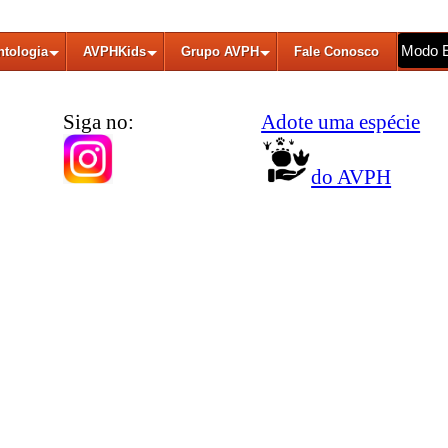
Modo 
ntologia
AVPHKids
Grupo AVPH
Fale Conosco
Siga no:
Adote uma espécie
do AVPH