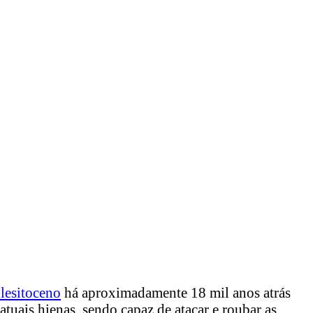
lesitoceno
há aproximadamente 18 mil anos atrás
atuais hienas, sendo capaz de atacar e roubar as