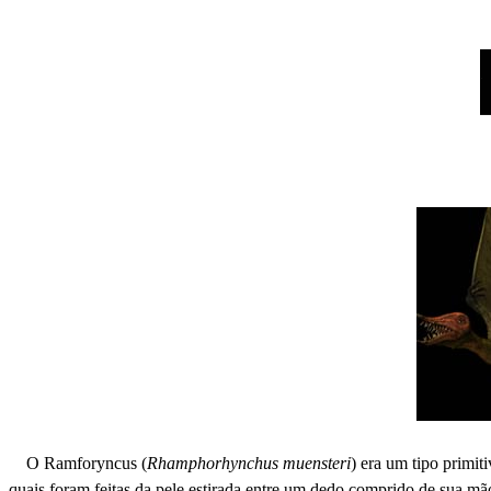
O Ramforyncus (
Rhamphorhynchus muensteri
) era um tipo primit
quais foram feitas da pele estirada entre um dedo comprido de sua mão