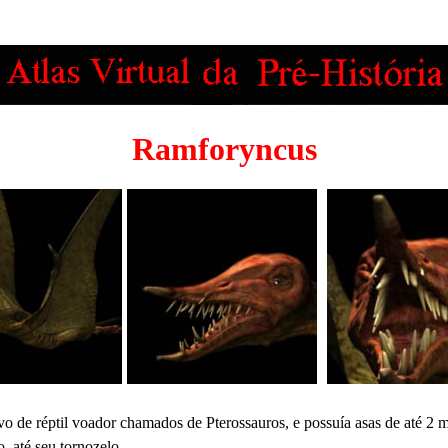
Ramforyncus
ivo de réptil voador chamados de Pterossauros, e possuía asas de até 2
, até seu tornozelo.