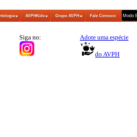
Modo 
ntologia
AVPHKids
Grupo AVPH
Fale Conosco
Siga no:
Adote uma espécie
do AVPH