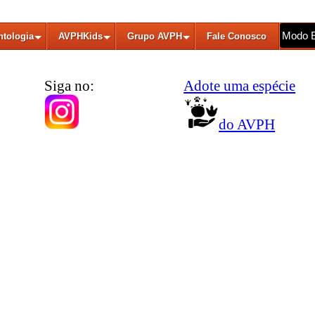
Modo 
ntologia
AVPHKids
Grupo AVPH
Fale Conosco
Siga no:
Adote uma espécie
do AVPH