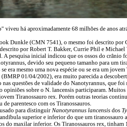
 viveu há aproximadamente 68 milhões de anos atrás
ok Dunkle (CMN 7541), o mesmo foi descrito por C
descrito por Robert T. Bakker, Currie Phil e Michael
 A pesquisa inicial indicou que os ossos do crânio f
tyrannus, devido seu pequeno tamanho para um tira
se era mesmo uma nova espécie ou se era um jovem T
to (BMRP 01/04/2002), era muito parecida a descober
o nas questões de validade do Nanotyrannus, que foi
 opiniões sobre o N. lancensis participaram. Muitos 
jovem Tiranossauro rex. Porém outras teorias contin
au de parentesco com os Tiranossauros.
 usado para distinguir
Nanotyrannus lancensis
dos
Ty
ndíbula superior e inferior do que um tiranossauro a
s do maxilar inferior. Os Tiranossauros rex, tinham 1