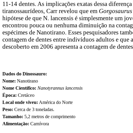
11-14 dentes. As implicações exatas dessa diferenç
tiranossaurídeos, Carr revelou que em
Gorgosaurus 
hipótese de que N. lancensis é simplesmente um jov
encontrou pouca ou nenhuma diminuição na contage
espécimes de Nanotirano. Esses pesquisadores tamb
contagem de dentes entre indivíduos adultos e que
descoberto em 2006 apresenta a contagem de dentes i
Dados do Dinossauro:
Nome:
Nanotirano
Nome Científico:
Nanotyrannus lancensis
Época:
Cretáceo
Local onde viveu:
América do Norte
Peso:
Cerca de 3 toneladas.
Tamanho:
5,2 metros de comprimento
Alimentação:
Carnívora