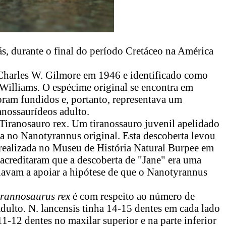
, durante o final do período Cretáceo na América
harles W. Gilmore em 1946 e identificado como
 Williams. O espécime original se encontra em
oram fundidos e, portanto, representava um
nossaurídeos adulto.
iranosauro rex. Um tiranossauro juvenil apelidado
ta no Nanotyrannus original. Esta descoberta levou
 realizada no Museu de História Natural Burpee em
acreditaram que a descoberta de "Jane" era uma
uavam a apoiar a hipótese de que o Nanotyrannus
rannosaurus rex
é com respeito ao número de
dulto. N. lancensis tinha 14-15 dentes em cada lado
1-12 dentes no maxilar superior e na parte inferior