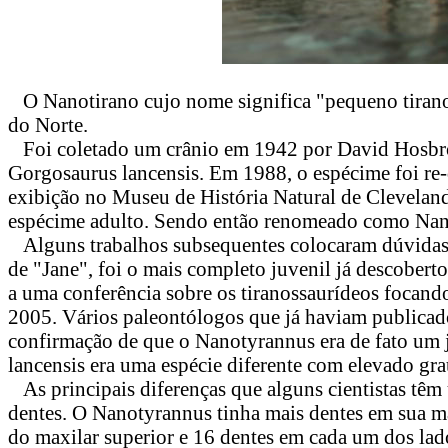
O Nanotirano cujo nome significa "pequeno tirano"
do Norte.
Foi coletado um crânio em 1942 por David Hosbro
Gorgosaurus lancensis. Em 1988, o espécime foi re-
exibição no Museu de História Natural de Cleveland.
espécime adulto. Sendo então renomeado como Nano
Alguns trabalhos subsequentes colocaram dúvidas 
de "Jane", foi o mais completo juvenil já descober
a uma conferência sobre os tiranossaurídeos focand
2005. Vários paleontólogos que já haviam publicado
confirmação de que o Nanotyrannus era de fato um 
lancensis era uma espécie diferente com elevado gr
As principais diferenças que alguns cientistas têm
dentes. O Nanotyrannus tinha mais dentes em sua ma
do maxilar superior e 16 dentes em cada um dos lado