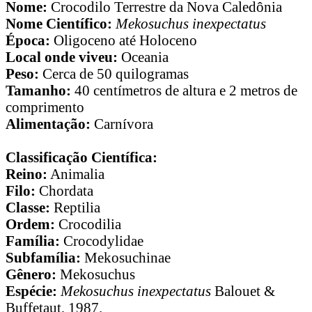
Nome:
Crocodilo Terrestre da Nova Caledônia
Nome Científico:
Mekosuchus inexpectatus
Época:
Oligoceno até Holoceno
Local onde viveu:
Oceania
Peso:
Cerca de 50 quilogramas
Tamanho:
40 centímetros de altura e 2 metros de
comprimento
Alimentação:
Carnívora
Classificação Científica:
Reino:
Animalia
Filo:
Chordata
Classe:
Reptilia
Ordem:
Crocodilia
Família:
Crocodylidae
Subfamília:
Mekosuchinae
Gênero:
Mekosuchus
Espécie:
Mekosuchus inexpectatus
Balouet &
Buffetaut, 1987.