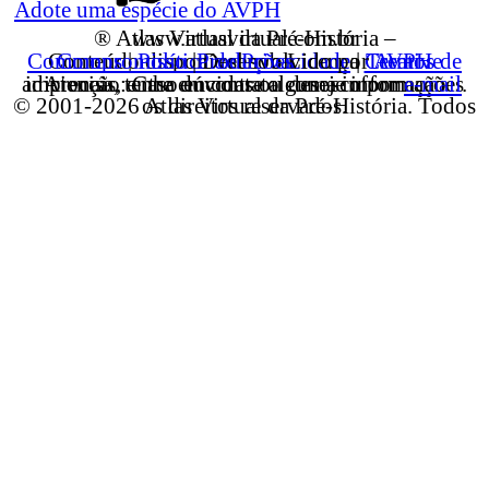
Adote uma espécie do AVPH
® Atlas Virtual da Pré-História – www.atlasvirtual.com.br
Creative Commons
Conteúdo disponível sob Licença
Termos de Compromisso
|
Política de Privacidade
| Desenvolvido por
AVPH Produções
|
Atenção: Caso encontre alguma informação imprecisa, tenha dúvidas ou deseje informações adicionais, entre em contato conosco por
e-mail
.
© 2001-2026 Atlas Virtual da Pré-História. Todos os direitos reservados.