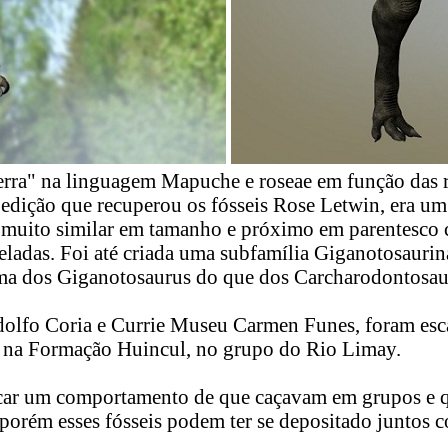
ra" na linguagem Mapuche e roseae em função das r
xpedição que recuperou os fósseis Rose Letwin, era 
Foi muito similar em tamanho e próximo em parentes
ladas. Foi até criada uma subfamília Giganotosaurin
xima dos Giganotosaurus do que dos Carcharodontosa
lfo Coria e Currie Museu Carmen Funes, foram esca
 na Formação Huincul, no grupo do Rio Limay.
ar um comportamento de que caçavam em grupos e qu
orém esses fósseis podem ter se depositado juntos co