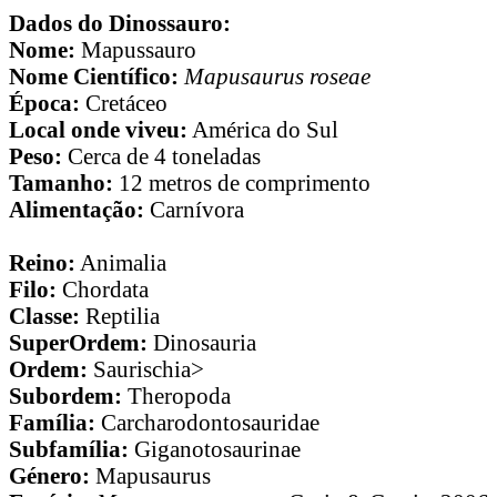
Dados do Dinossauro:
Nome:
Mapussauro
Nome Científico:
Mapusaurus roseae
Época:
Cretáceo
Local onde viveu:
América do Sul
Peso:
Cerca de 4 toneladas
Tamanho:
12 metros de comprimento
Alimentação:
Carnívora
Reino:
Animalia
Filo:
Chordata
Classe:
Reptilia
SuperOrdem:
Dinosauria
Ordem:
Saurischia>
Subordem:
Theropoda
Família:
Carcharodontosauridae
Subfamília:
Giganotosaurinae
Género:
Mapusaurus