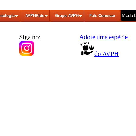
Modo 
ntologia
AVPHKids
Grupo AVPH
Fale Conosco
Siga no:
Adote uma espécie
do AVPH