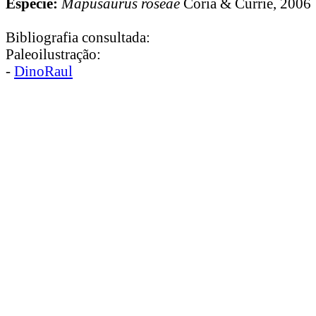
Espécie:
Mapusaurus roseae
Coria & Currie, 2006
Bibliografia consultada:
Paleoilustração:
-
DinoRaul