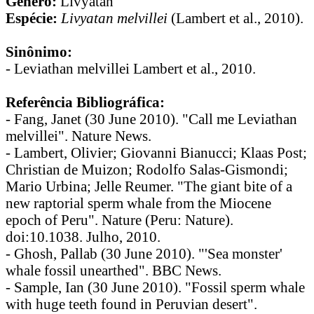
Gênero:
Livyatan
Espécie:
Livyatan melvillei
(Lambert et al., 2010).
Sinônimo:
- Leviathan melvillei Lambert et al., 2010.
Referência Bibliográfica:
- Fang, Janet (30 June 2010). "Call me Leviathan
melvillei". Nature News.
- Lambert, Olivier; Giovanni Bianucci; Klaas Post;
Christian de Muizon; Rodolfo Salas-Gismondi;
Mario Urbina; Jelle Reumer. "The giant bite of a
new raptorial sperm whale from the Miocene
epoch of Peru". Nature (Peru: Nature).
doi:10.1038. Julho, 2010.
- Ghosh, Pallab (30 June 2010). "'Sea monster'
whale fossil unearthed". BBC News.
- Sample, Ian (30 June 2010). "Fossil sperm whale
with huge teeth found in Peruvian desert".