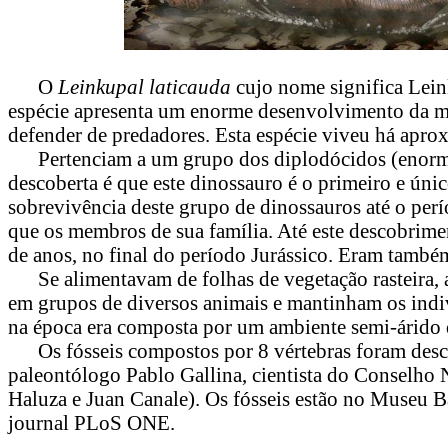
O
Leinkupal laticauda
cujo nome significa Leink
espécie apresenta um enorme desenvolvimento da mus
defender de predadores. Esta espécie viveu há apr
Pertenciam a um grupo dos diplodócidos (enorme
descoberta é que este dinossauro é o primeiro e ún
sobrevivência deste grupo de dinossauros até o per
que os membros de sua família. Até este descobrime
de anos, no final do período Jurássico. Eram também
Se alimentavam de folhas de vegetação rasteira, a
em grupos de diversos animais e mantinham os indiv
na época era composta por um ambiente semi-árido 
Os fósseis compostos por 8 vértebras foram descob
paleontólogo Pablo Gallina, cientista do Conselho 
Haluza e Juan Canale). Os fósseis estão no Museu 
journal PLoS ONE.