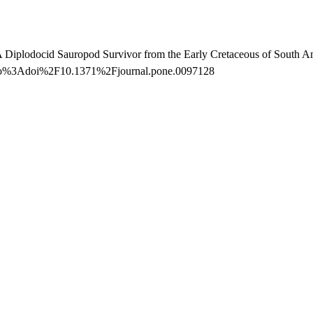
4). "A Diplodocid Sauropod Survivor from the Early Cretaceous of South
/info%3Adoi%2F10.1371%2Fjournal.pone.0097128