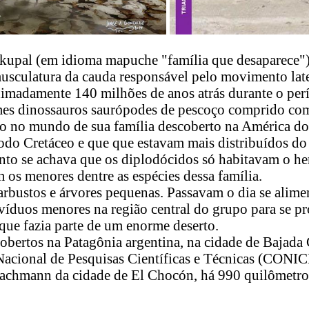
upal (em idioma mapuche "família que desaparece") e
culatura da cauda responsável pelo movimento latera
oximadamente 140 milhões de anos atrás durante o pe
s dinossauros saurópodes de pescoço comprido co
ico no mundo de sua família descoberto na América d
íodo Cretáceo e que que estavam mais distribuídos d
nto se achava que os diplodócidos só habitavam o he
 os menores dentre as espécies dessa família.
rbustos e árvores pequenas. Passavam o dia se alim
íduos menores na região central do grupo para se pr
que fazia parte de um enorme deserto.
ertos na Patagônia argentina, na cidade de Bajada 
Nacional de Pesquisas Científicas e Técnicas (CONIC
Bachmann da cidade de El Chocón, há 990 quilômetros