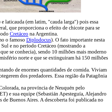
 laticauda (em latim, "cauda larga") pois essa
l, que proporciona o efeito de chicote para se
ríodo
Cretáceo
na Argentina.
mo o famoso
Diplodocus
). O fato importante nesta
o Sul e no período Cretáceo (mostrando a
o que se conhecia), sendo 10 milhões mais moderno
misfério norte e que se extinguiram há 150 milhões
entando de enormes quantidades de comida. Viviam
otegerem dos predadores. Essa região da Patagônia
Colorada, na província de Neuquén pelo
ET) e sua equipe (Sebastián Apesteguía, Alejandro
 de Buenos Aires. A descoberta foi publicada no