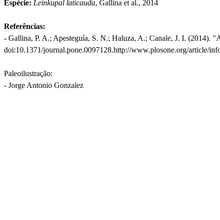
Espécie:
Leinkupal laticauda
, Gallina et al., 2014
Referências:
- Gallina, P. A.; Apesteguía, S. N.; Haluza, A.; Canale, J. I. (201
doi:10.1371/journal.pone.0097128.http://www.plosone.org/article
Paleoilustração:
- Jorge Antonio Gonzalez