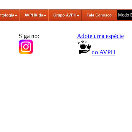
Modo 
ntologia
AVPHKids
Grupo AVPH
Fale Conosco
Siga no:
Adote uma espécie
do AVPH