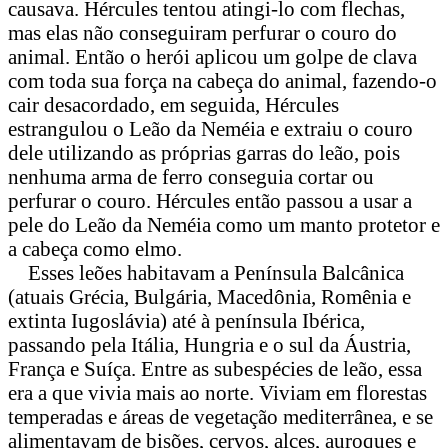
causava. Hércules tentou atingi-lo com flechas,
mas elas não conseguiram perfurar o couro do
animal. Então o herói aplicou um golpe de clava
com toda sua força na cabeça do animal, fazendo-o
cair desacordado, em seguida, Hércules
estrangulou o Leão da Neméia e extraiu o couro
dele utilizando as próprias garras do leão, pois
nenhuma arma de ferro conseguia cortar ou
perfurar o couro. Hércules então passou a usar a
pele do Leão da Neméia como um manto protetor e
a cabeça como elmo.
Esses leões habitavam a Península Balcânica
(atuais Grécia, Bulgária, Macedônia, Romênia e
extinta Iugoslávia) até à península Ibérica,
passando pela Itália, Hungria e o sul da Áustria,
França e Suíça. Entre as subespécies de leão, essa
era a que vivia mais ao norte. Viviam em florestas
temperadas e áreas de vegetação mediterrânea, e se
alimentavam de bisões, cervos, alces, auroques e