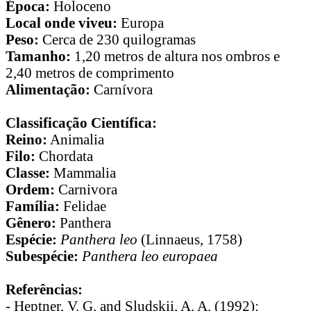
Época:
Holoceno
Local onde viveu:
Europa
Peso:
Cerca de 230 quilogramas
Tamanho:
1,20 metros de altura nos ombros e
2,40 metros de comprimento
Alimentação:
Carnívora
Classificação Científica:
Reino:
Animalia
Filo:
Chordata
Classe:
Mammalia
Ordem:
Carnivora
Família:
Felidae
Gênero:
Panthera
Espécie:
Panthera leo
(Linnaeus, 1758)
Subespécie:
Panthera leo europaea
Referências:
- Heptner, V. G. and Sludskii, A. A. (1992):