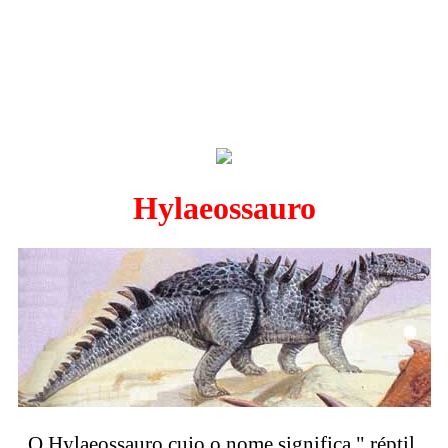
Hylaeossauro
O Hylaeossauro cujo o nome significa " réptil