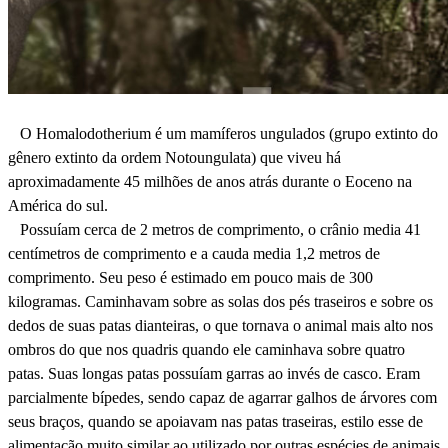
O Homalodotherium é um mamíferos ungulados (grupo extinto do
gênero extinto da ordem Notoungulata) que viveu há
aproximadamente 45 milhões de anos atrás durante o Eoceno na
América do sul.
Possuíam cerca de 2 metros de comprimento, o crânio media 41
centímetros de comprimento e a cauda media 1,2 metros de
comprimento. Seu peso é estimado em pouco mais de 300
kilogramas. Caminhavam sobre as solas dos pés traseiros e sobre os
dedos de suas patas dianteiras, o que tornava o animal mais alto nos
ombros do que nos quadris quando ele caminhava sobre quatro
patas. Suas longas patas possuíam garras ao invés de casco. Eram
parcialmente bípedes, sendo capaz de agarrar galhos de árvores com
seus braços, quando se apoiavam nas patas traseiras, estilo esse de
alimentação muito similar ao utilizado por outras espécies de animais