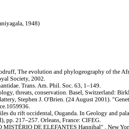
niyagala, 1948)
oodruff, The evolution and phylogeography of the Af
oyal Society, 2002.
antidae. Trans. Am. Phil. Soc. 63, 1–149.
ology, threats, conservation. Basel, Switzerland: Birk
Slattery, Stephen J. O'Brien. (24 August 2001). "Gene
nce.1059936.
les du rift occidental, Ouganda. In Geology and pala
rd), pp. 217–257. Orleans, France: CIFEG.
). "O MISTÉRIO DE ELEFANTES Hannibal" . New Yor