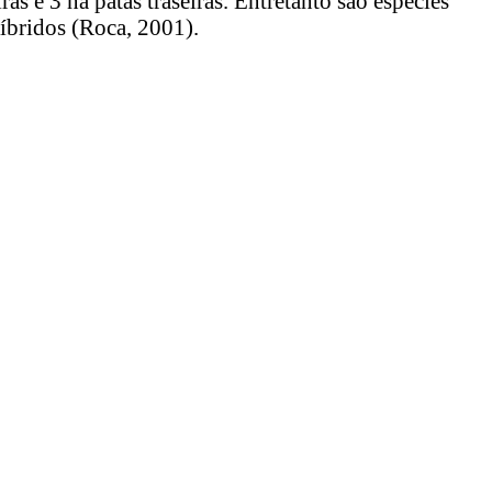
ras e 3 na patas traseiras. Entretanto são espécies
íbridos (Roca, 2001).