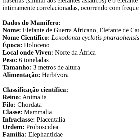
traseiras (similar aos elefantes asiáticos) e o elefa
intimamente correlacionadas, ocorrendo com frequen
Dados do Mamífero:
Nome:
Elefante de Guerra Africano, Elefante de Car
Nome Científico:
Loxodonta cyclotis pharaohensi
Época:
Holoceno
Local onde Viveu:
Norte da África
Peso:
6 toneladas
Tamanho:
3 metros de altura
Alimentação:
Herbívora
Classificação científica:
Reino:
Animalia
Filo:
Chordata
Classe:
Mammalia
Infraclasse:
Placentalia
Ordem:
Proboscidea
Família:
Elephantidae