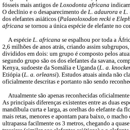
fósseis mais antigos de
Loxodonta africana
indicam
O declínio e o desaparecimento de
L. adaurora
e
L.
dos elefantes asiáticos (
Palaeoloxodon recki
e
Eleph
africana
se tornou a única espécie de elefante no co
A espécie
L. africana
se espalhou por toda a Áfri
2,6 milhões de anos atrás, criando assim subgrupos, 
divididos em dois: um grupo é composto pelos atuais
segundo grupo são os dos elefantes da savana, compo
Kenya, sudoeste da Somália e Uganda (
L. a. knock
Etiópia (
L. a. orleansi
). Estudos atuais ainda não cl
oficialmente descritas e portanto não sendo reconhec
Atualmente são apenas reconhecidas oficialmente as
As principais diferenças existentes entre as duas esp
mandíbula curta e larga, as orelhas do elefante da fl
mais retas, menores e apontam para baixo, o macho de
ultrapassa facilmente os 3 metros, chegando a quase 