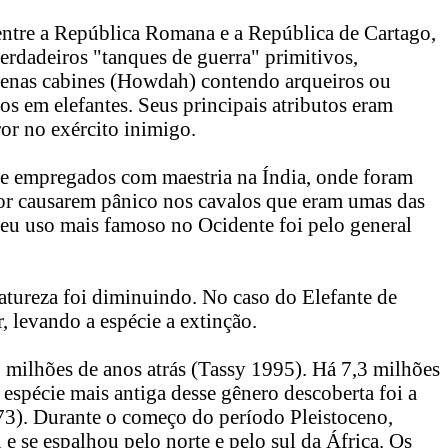
entre a República Romana e a República de Cartago,
rdadeiros "tanques de guerra" primitivos,
quenas cabines (Howdah) contendo arqueiros ou
s em elefantes. Seus principais atributos eram
or no exército inimigo.
te empregados com maestria na Índia, onde foram
por causarem pânico nos cavalos que eram umas das
Seu uso mais famoso no Ocidente foi pelo general
atureza foi diminuindo. No caso do Elefante de
, levando a espécie a extinção.
milhões de anos atrás (Tassy 1995). Há 7,3 milhões
 espécie mais antiga desse gênero descoberta foi a
973). Durante o começo do período Pleistoceno,
 e se espalhou pelo norte e pelo sul da África. Os