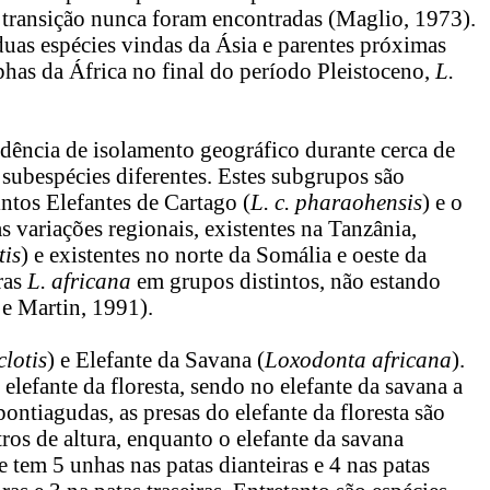
 transição nunca foram encontradas (Maglio, 1973).
uas espécies vindas da Ásia e parentes próximas
has da África no final do período Pleistoceno,
L.
dência de isolamento geográfico durante cerca de
e subespécies diferentes. Estes subgrupos são
tintos Elefantes de Cartago (
L. c. pharaohensis
) e o
as variações regionais, existentes na Tanzânia,
tis
) e existentes no norte da Somália e oeste da
ras
L. africana
em grupos distintos, não estando
 e Martin, 1991).
lotis
) e Elefante da Savana (
Loxodonta africana
).
 elefante da floresta, sendo no elefante da savana a
pontiagudas, as presas do elefante da floresta são
ros de altura, enquanto o elefante da savana
 tem 5 unhas nas patas dianteiras e 4 nas patas