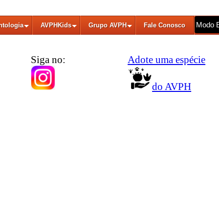
Modo 
ntologia
AVPHKids
Grupo AVPH
Fale Conosco
Siga no:
Adote uma espécie
do AVPH