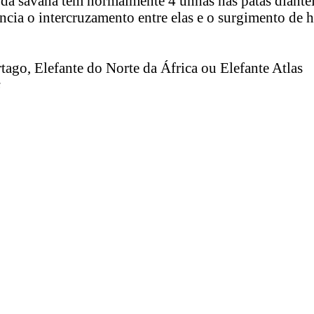
nte da savana tem normalmente 4 unhas nas patas diantei
cia o intercruzamento entre elas e o surgimento de h
tago, Elefante do Norte da África ou Elefante Atlas
s