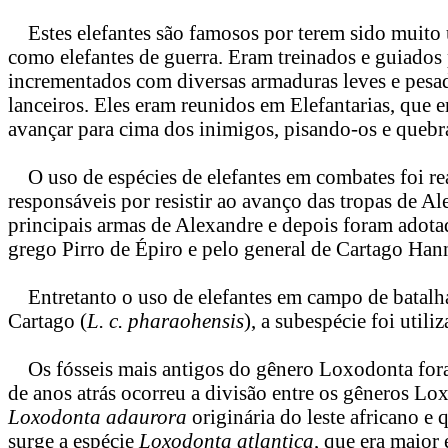
Estes elefantes são famosos por terem sido muito u
como elefantes de guerra. Eram treinados e guiados
incrementados com diversas armaduras leves e pesa
lanceiros. Eles eram reunidos em Elefantarias, que 
avançar para cima dos inimigos, pisando-os e quebra
O uso de espécies de elefantes em combates foi rea
responsáveis por resistir ao avanço das tropas de
principais armas de Alexandre e depois foram adota
grego Pirro de Épiro e pelo general de Cartago Hann
Entretanto o uso de elefantes em campo de batalha
Cartago (
L. c. pharaohensis
), a subespécie foi util
Os fósseis mais antigos do gênero Loxodonta foram
de anos atrás ocorreu a divisão entre os gêneros Lo
Loxodonta adaurora
originária do leste africano e
surge a espécie
Loxodonta atlantica
, que era maior 