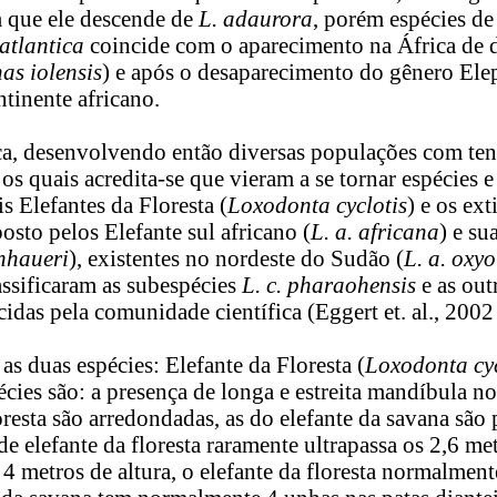
 que ele descende de
L. adaurora
, porém espécies de
 atlantica
coincide com o aparecimento na África de d
as iolensis
) e após o desaparecimento do gênero Elep
ntinente africano.
ca, desenvolvendo então diversas populações com ten
os quais acredita-se que vieram a se tornar espécies 
 Elefantes da Floresta (
Loxodonta cyclotis
) e os ex
sto pelos Elefante sul africano (
L. a. africana
) e su
enhaueri
), existentes no nordeste do Sudão (
L. a. oxyo
assificaram as subespécies
L. c. pharaohensis
e as out
idas pela comunidade científica (Eggert et. al., 2002
 duas espécies: Elefante da Floresta (
Loxodonta cyc
écies são: a presença de longa e estreita mandíbula no
oresta são arredondadas, as do elefante da savana são 
 elefante da floresta raramente ultrapassa os 2,6 met
4 metros de altura, o elefante da floresta normalmente