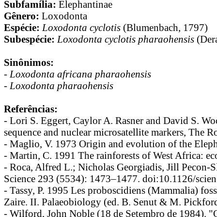
Subfamília:
Elephantinae
Gênero:
Loxodonta
Espécie:
Loxodonta cyclotis
(Blumenbach, 1797)
Subespécie:
Loxodonta cyclotis pharaohensis
(Dera
Sinônimos:
-
Loxodonta africana pharaohensis
-
Loxodonta pharaohensis
Referências:
- Lori S. Eggert, Caylor A. Rasner and David S. W
sequence and nuclear microsatellite markers, The R
- Maglio, V. 1973 Origin and evolution of the Eleph
- Martin, C. 1991 The rainforests of West Africa: ec
- Roca, Alfred L.; Nicholas Georgiadis, Jill Pecon-
Science 293 (5534): 1473–1477. doi:10.1126/scie
- Tassy, P. 1995 Les proboscidiens (Mammalia) fossi
Zaire. II. Palaeobiology (ed. B. Senut & M. Pickfo
- Wilford, John Noble (18 de Setembro de 1984