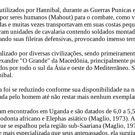
tilizados por Hannibal, durante as Guerras Punicas 
 por seres humanos (Mahout) para o combate, como ve
das e muitas vezes transportavam em suas costas pe
eram unidades de cavalaria contendo soldados montado
ndo suas fileiras defensivas, provocando imenso terr
lizado por diversas civilizações, sendo primeiramen
 Alexandre "O Grande" da Macedônia, principalmente 
dos por todo o sul da Ásia e oeste do Mediterrâneo. 
ibal.
 foi se reduzindo conforme sua disponibilidade na n
izada pelo homem até não restar mais nenhum exemplar
 encontrados em Uganda e são datados de 6,0 a 5,5 
xodonta africano e Elephas asiático (Maglio, 1973). A
 que se espalhou pela região sub-Saariana (Maglio, 1
e mais especializada que seus antepassados, ela surgiu