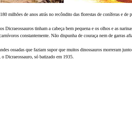
0 milhões de anos atrás no recôndito das florestas de coníferas e de p
s Dicraeossauros tinham a cabeça bem pequena e os olhos e as narin
 carnívoros constantemente. Não dispunha de couraça nem de garras afia
des ossadas que faziam supor que muitos dinossauros morreram junto a 
, o Dicraeossauro, só batizado em 1935.