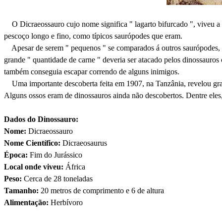
O Dicraeossauro cujo nome significa " lagarto bifurcado ", viveu a 18
pescoço longo e fino, como típicos saurópodes que eram.
Apesar de serem " pequenos " se comparados á outros saurópodes, o
grande " quantidade de carne " deveria ser atacado pelos dinossauros
também conseguia escapar correndo de alguns inimigos.
Uma importante descoberta feita em 1907, na Tanzânia, revelou gran
Alguns ossos eram de dinossauros ainda não descobertos. Dentre eles
Dados do Dinossauro:
Nome:
Dicraeossauro
Nome Científico:
Dicraeosaurus
Época:
Fim do Jurássico
Local onde viveu:
África
Peso:
Cerca de 28 toneladas
Tamanho:
20 metros de comprimento e 6 de altura
Alimentação:
Herbívoro