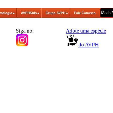
Modo 
ntologia
AVPHKids
Grupo AVPH
Fale Conosco
Siga no:
Adote uma espécie
do AVPH