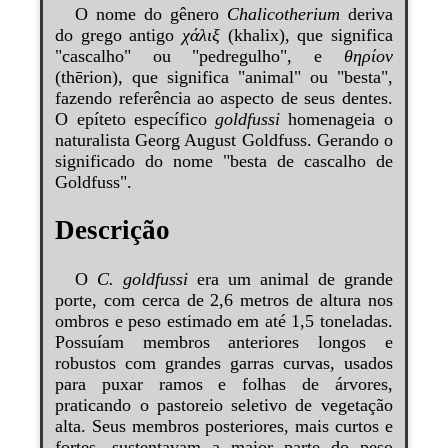
O nome do gênero
Chalicotherium
deriva
do grego antigo
χάλιξ
(khalix), que significa
"cascalho" ou "pedregulho", e
θηρίον
(thērion), que significa "animal" ou "besta",
fazendo referência ao aspecto de seus dentes.
O epíteto específico
goldfussi
homenageia o
naturalista Georg August Goldfuss. Gerando o
significado do nome "besta de cascalho de
Goldfuss".
Descrição
O
C. goldfussi
era um animal de grande
porte, com cerca de 2,6 metros de altura nos
ombros e peso estimado em até 1,5 toneladas.
Possuíam membros anteriores longos e
robustos com grandes garras curvas, usados
para puxar ramos e folhas de árvores,
praticando o pastoreio seletivo de vegetação
alta. Seus membros posteriores, mais curtos e
fortes, sustentavam a maior parte do peso