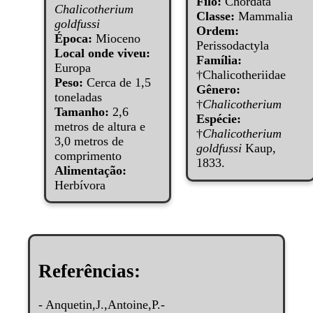
Filo:
Chordata
Chalicotherium
Classe:
Mammalia
goldfussi
Ordem:
Época:
Mioceno
Perissodactyla
Local onde viveu:
Família:
Europa
†Chalicotheriidae
Peso:
Cerca de 1,5
Gênero:
toneladas
†
Chalicotherium
Tamanho:
2,6
Espécie:
metros de altura e
†
Chalicotherium
3,0 metros de
goldfussi
Kaup,
comprimento
1833.
Alimentação:
Herbívora
Referências:
- Anquetin,J.,Antoine,P.-