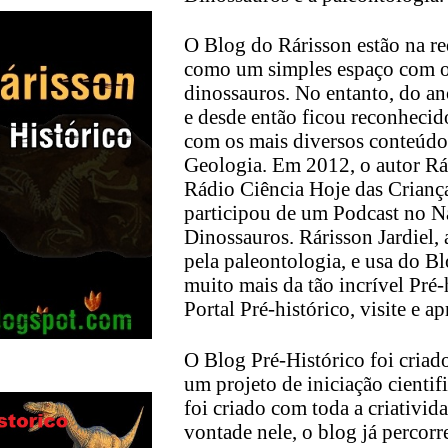
O Blog do Rárisson estão na r
como um simples espaço com o 
dinossauros. No entanto, do an
e desde então ficou reconhecido
com os mais diversos conteúdos
Geologia. Em 2012, o autor Rár
Rádio Ciência Hoje das Crian
participou de um Podcast no Na
Dinossauros. Rárisson Jardiel
pela paleontologia, e usa do B
muito mais da tão incrível Pré-h
Portal Pré-histórico, visite e ap
O Blog Pré-Histórico foi criado
um projeto de iniciação cientif
foi criado com toda a criativida
vontade nele, o blog já percorr