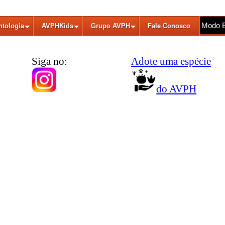
Modo 
ntologia
AVPHKids
Grupo AVPH
Fale Conosco
Siga no:
Adote uma espécie
do AVPH