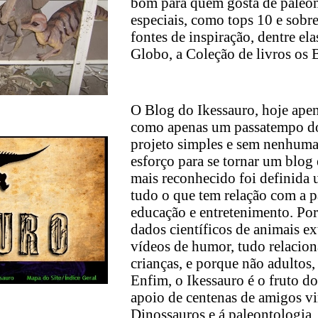
bom para quem gosta de paleo
especiais, como tops 10 e sobr
fontes de inspiração, dentre el
Globo, a Coleção de livros os 
O Blog do Ikessauro, hoje ape
como apenas um passatempo do 
projeto simples e sem nenhuma
esforço para se tornar um blog 
mais reconhecido foi definida 
tudo o que tem relação com a p
educação e entretenimento. Por
dados científicos de animais e
vídeos de humor, tudo relacion
crianças, e porque não adultos
Enfim, o Ikessauro é o fruto do
apoio de centenas de amigos vi
Dinossauros e á paleontologia.