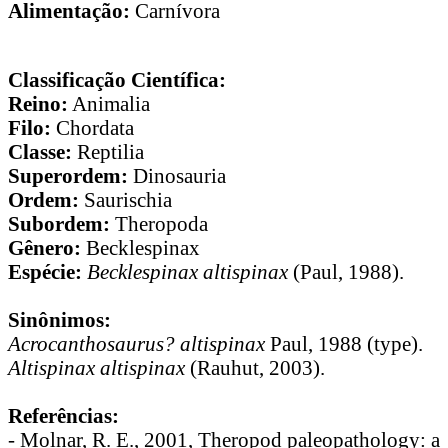
Alimentação:
Carnívora
Classificação Científica:
Reino:
Animalia
Filo:
Chordata
Classe:
Reptilia
Superordem:
Dinosauria
Ordem:
Saurischia
Subordem:
Theropoda
Gênero:
Becklespinax
Espécie:
Becklespinax altispinax
(Paul, 1988).
Sinônimos:
Acrocanthosaurus? altispinax
Paul, 1988 (type).
Altispinax altispinax
(Rauhut, 2003).
Referências:
- Molnar, R. E., 2001, Theropod paleopathology: a