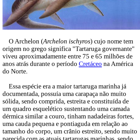
O Archelon (
Archelon ischyros
) cujo nome tem
origem no grego significa "Tartaruga governante"
viveu aproximadamente entre 75 e 65 milhões de
anos atrás durante o período
Cretáceo
na América
do Norte.
Essa espécie era a maior tartaruga marinha já
documentada, possuía uma carapaça não muito
sólida, sendo comprida, estreita e constituída de
um quadro esquelético sustentando uma camada
dérmica similar a couro, tinham nadadeiras fortes,
uma cauda pequena e pontiaguda em relação ao
tamanho do corpo, um crânio estreito, sendo muito
parecida com as atuais tartarugas marinhas, sendo