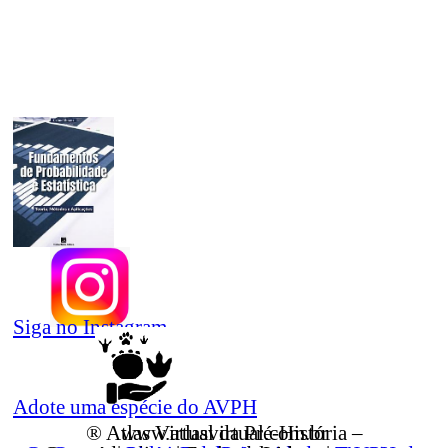
Siga no Instagram
Adote uma espécie do AVPH
® Atlas Virtual da Pré-História – www.atlasvirtual.com.br