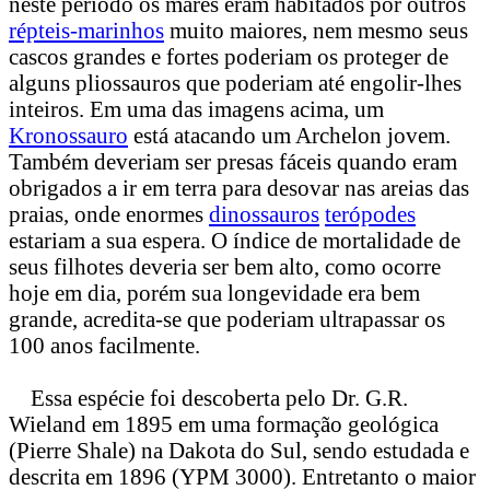
neste período os mares eram habitados por outros
répteis-marinhos
muito maiores, nem mesmo seus
cascos grandes e fortes poderiam os proteger de
alguns pliossauros que poderiam até engolir-lhes
inteiros. Em uma das imagens acima, um
Kronossauro
está atacando um Archelon jovem.
Também deveriam ser presas fáceis quando eram
obrigados a ir em terra para desovar nas areias das
praias, onde enormes
dinossauros
terópodes
estariam a sua espera. O índice de mortalidade de
seus filhotes deveria ser bem alto, como ocorre
hoje em dia, porém sua longevidade era bem
grande, acredita-se que poderiam ultrapassar os
100 anos facilmente.
Essa espécie foi descoberta pelo Dr. G.R.
Wieland em 1895 em uma formação geológica
(Pierre Shale) na Dakota do Sul, sendo estudada e
descrita em 1896 (YPM 3000). Entretanto o maior