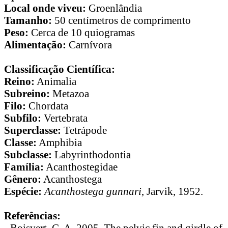
Local onde viveu:
Groenlândia
Tamanho:
50 centímetros de comprimento
Peso:
Cerca de 10 quiogramas
Alimentação:
Carnívora
Classificação Científica:
Reino:
Animalia
Subreino:
Metazoa
Filo:
Chordata
Subfilo:
Vertebrata
Superclasse:
Tetrápode
Classe:
Amphibia
Subclasse:
Labyrinthodontia
Família:
Acanthostegidae
Gênero:
Acanthostega
Espécie:
Acanthostega gunnari
, Jarvik, 1952.
Referências:
- Boisvert, C. A. 2005. The pelvic fin and girdle of